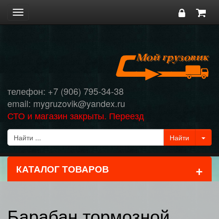
Toggle
navigation
телефон: +7 (906) 795-34-38
email: mygruzovik@yandex.ru
СТО и магазин закрыты. Переезд
+
КАТАЛОГ ТОВАРОВ
Барабан тормозной