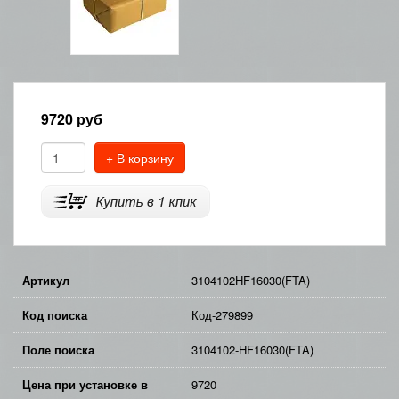
9720
руб
+ В корзину
Артикул
3104102HF16030(FTA)
Код поиска
Код-279899
Поле поиска
3104102-HF16030(FTA)
Цена при установке в
9720