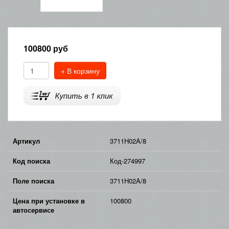
100800
руб
+ В корзину
Артикул
3711H02A/8
Код поиска
Код-274997
Поле поиска
3711H02A/8
Цена при установке в
100800
автосервисе