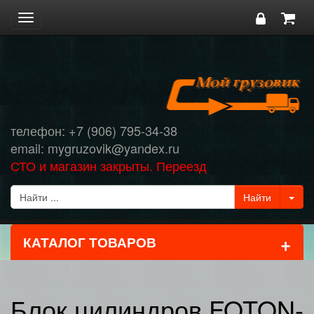
Toggle
navigation
телефон: +7 (906) 795-34-38
email: mygruzovik@yandex.ru
СТО и магазин закрыты. Переезд
+
КАТАЛОГ ТОВАРОВ
Блок цилиндров FOTON-