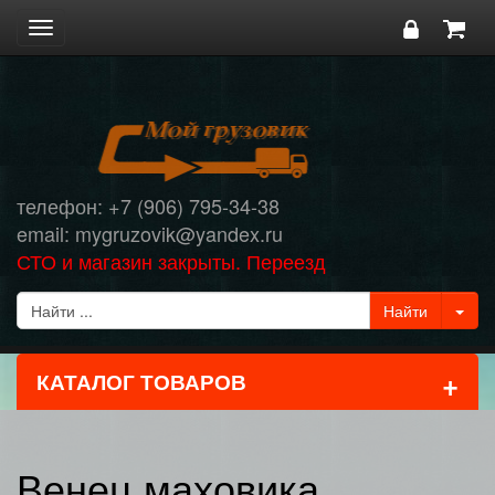
Toggle
navigation
телефон: +7 (906) 795-34-38
email: mygruzovik@yandex.ru
СТО и магазин закрыты. Переезд
+
КАТАЛОГ ТОВАРОВ
Венец маховика