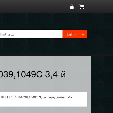
39,1049C 3,4-й
 КПП FOTON-1039,1049C 3,4-й передачи-арт-N-