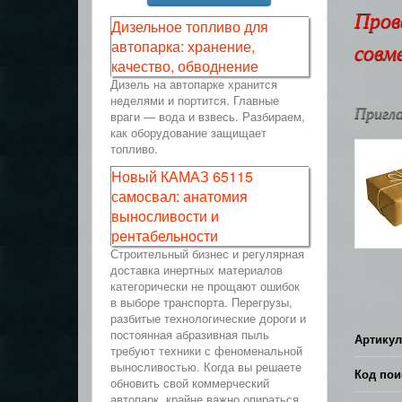
Пров
Дизельное топливо для
автопарка: хранение,
совм
качество, обводнение
Дизель на автопарке хранится
неделями и портится. Главные
Пригла
враги — вода и взвесь. Разбираем,
как оборудование защищает
топливо.
Новый КАМАЗ 65115
самосвал: анатомия
выносливости и
рентабельности
Строительный бизнес и регулярная
доставка инертных материалов
категорически не прощают ошибок
в выборе транспорта. Перегрузы,
разбитые технологические дороги и
постоянная абразивная пыль
Артикул
требуют техники с феноменальной
выносливостью. Когда вы решаете
Код пои
обновить свой коммерческий
автопарк, крайне важно опираться