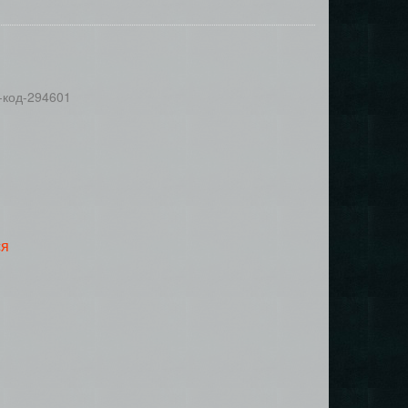
-код-294601
ся