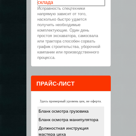
склада
Исправность спецтехники
напрямую зависит от того,
насколько быстро удается
получить необходимые
комплектующие. Один день
простоя экскаватора, самосвала
или трактора способен сорвать
график строительства, уборочной
кампании или производственного
процесса.
ПРАЙС-ЛИСТ
Здесь примерный уровень цен, не оферта.
Бланк осмотра грузовика
Бланк осмотра манипулятора
Должностная инструкция
мастера цеха