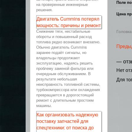
Поле по
на проверенные инженерные
решения.
Цена пр
Двигатель Cummins потерял
мощность: причины и ремонт
Снижение тяги, нестабильные
Головка
обороты и повышенный расход
топлива редко возникают внезапно.
Преды
Обычно двигатель Cummins
заранее подаёт сигналы, но
владельцы продолжают
— отз
эксплуатацию, надеясь решить
проблему заменой фильтра или
Нет от
очередным обслуживанием. В
результате небольшая
Для то
неисправность топливной системы,
турбокомпрессора или охлаждения
превращается в дорогостоящий
ремонт с длительным простоем
машины.
Как организовать надежную
поставку запчастей для
спецтехники: от поиска до