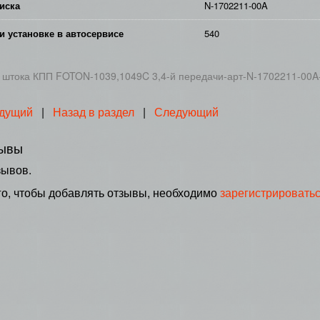
иска
N-1702211-00A
и установке в автосервисе
540
 штока КПП FOTON-1039,1049C 3,4-й передачи-арт-N-1702211-00A
дущий
|
Назад в раздел
|
Следующий
ывы
зывов.
го, чтобы добавлять отзывы, необходимо
зарегистрировать