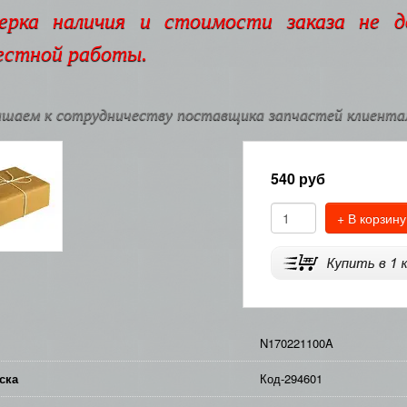
ерка наличия и стоимости заказа не 
естной работы.
шаем к сотрудничеству поставщика запчастей клиентам
540
руб
+ В корзину
N170221100A
ска
Код-294601