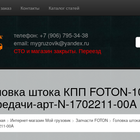
 заказ
Контакты
Каталог статей
телефон: +7 (906) 795-34-38
email: mygruzovik@yandex.ru
СТО и магазин закрыты. Переезд
ловка штока КПП FOTON-10
редачи-арт-N-1702211-00A
ная
>
Интернет-магазин Мой грузовик
>
Запчасти FOTON
>
Головка штока
211-00A