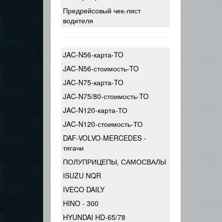
Предрейсовый чек-лист
водителя
JAC-N56-карта-TO
JAC-N56-стоимость-TO
JAC-N75-карта-TO
JAC-N75/80-стоимость-TO
JAC-N120-карта-ТО
JAC-N120-стоимость-ТО
DAF-VOLVO-MERCEDES -
тягачи
ПОЛУПРИЦЕПЫ, САМОСВАЛЫ
ISUZU NQR
IVECO DAILY
HINO - 300
HYUNDAI HD-65/78