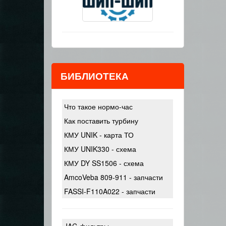
БИБЛИОТЕКА
Что такое нормо-час
Как поставить турбину
КМУ UNIK - карта ТО
КМУ UNIK330 - схема
КМУ DY SS1506 - схема
AmcoVeba 809-911 - запчасти
FASSI-F110A022 - запчасти