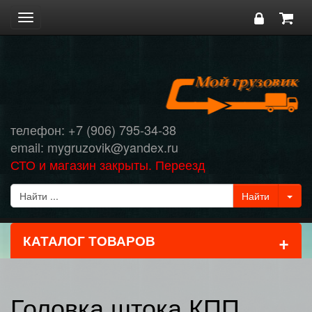
Toggle
navigation
телефон: +7 (906) 795-34-38
email: mygruzovik@yandex.ru
СТО и магазин закрыты. Переезд
+
КАТАЛОГ ТОВАРОВ
Головка штока КПП