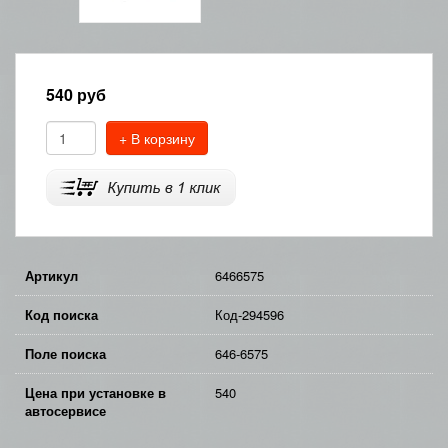
540
руб
+ В корзину
Артикул
6466575
Код поиска
Код-294596
Поле поиска
646-6575
Цена при установке в
540
автосервисе