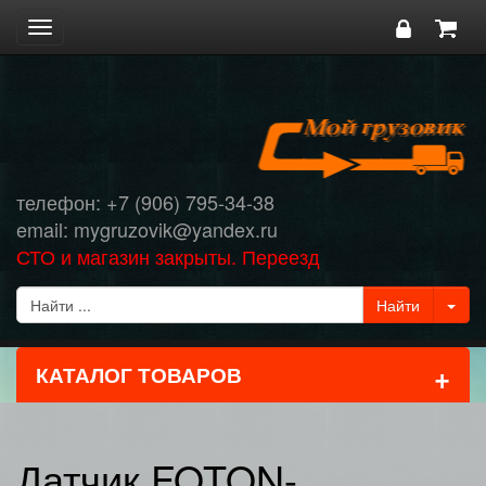
Toggle
navigation
телефон: +7 (906) 795-34-38
email: mygruzovik@yandex.ru
СТО и магазин закрыты. Переезд
+
КАТАЛОГ ТОВАРОВ
Датчик FOTON-