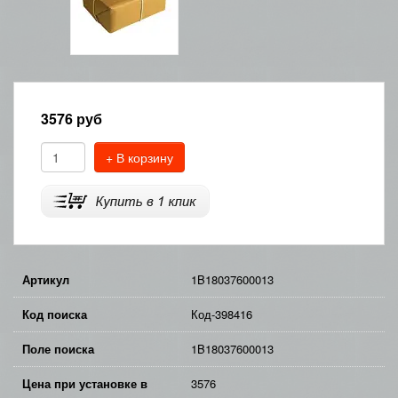
3576
руб
+ В корзину
Артикул
1B18037600013
Код поиска
Код-398416
Поле поиска
1B18037600013
Цена при установке в
3576