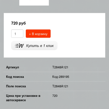
720
руб
+ В корзину
Артикул
T2848A121
Код поиска
Код-289195
Поле поиска
T2848A121
Цена при установке в
720
автосервисе