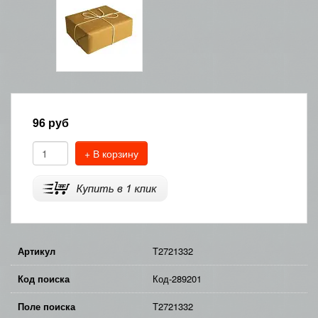
96
руб
+ В корзину
Артикул
T2721332
Код поиска
Код-289201
Поле поиска
T2721332