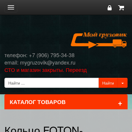
Toggle
navigation
телефон: +7 (906) 795-34-38
email: mygruzovik@yandex.ru
СТО и магазин закрыты. Переезд
+
КАТАЛОГ ТОВАРОВ
Кольцо FOTON-