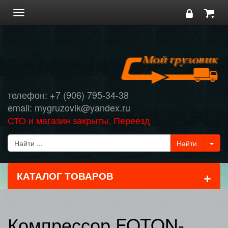
Toggle
navigation
телефон: +7 (906) 795-34-38
email: mygruzovik@yandex.ru
СТО и магазин закрыты. Переезд
+
КАТАЛОГ ТОВАРОВ
Компрессор FOTON-