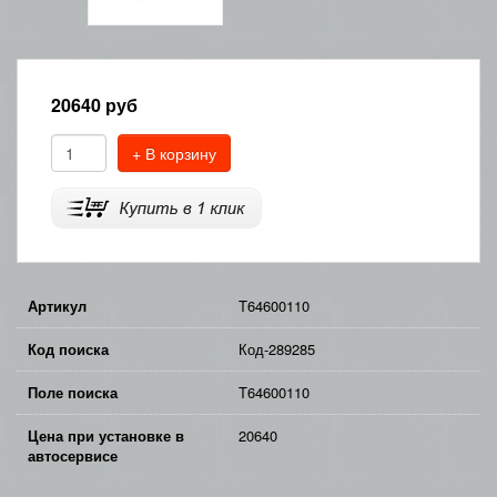
20640
руб
+ В корзину
Артикул
T64600110
Код поиска
Код-289285
Поле поиска
T64600110
Цена при установке в
20640
автосервисе