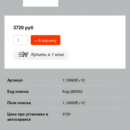
3720
руб
+ В корзину
Артикул
1,10693E+12
Код поиска
Код-285352
Поле поиска
1,10693E+12
Цена при установке в
3720
автосервисе