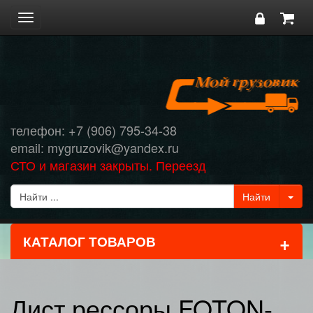
Toggle
navigation
телефон: +7 (906) 795-34-38
email: mygruzovik@yandex.ru
СТО и магазин закрыты. Переезд
+
КАТАЛОГ ТОВАРОВ
Лист рессоры FOTON-