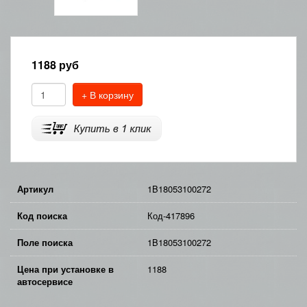
1188
руб
+ В корзину
Артикул
1B18053100272
Код поиска
Код-417896
Поле поиска
1B18053100272
Цена при установке в
1188
автосервисе