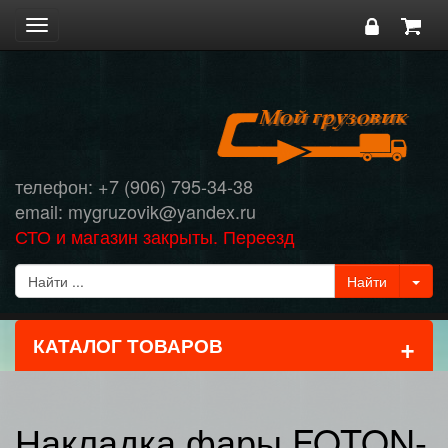
Toggle
navigation
телефон: +7 (906) 795-34-38
email: mygruzovik@yandex.ru
СТО и магазин закрыты. Переезд
+
КАТАЛОГ ТОВАРОВ
Накладка фары FOTON-