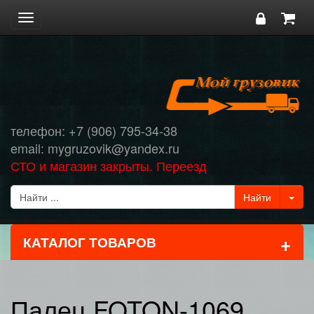
Toggle
navigation
телефон: +7 (906) 795-34-38
email: mygruzovik@yandex.ru
СТО и магазин закрыты. Переезд
+
КАТАЛОГ ТОВАРОВ
Палец FOTON-1069