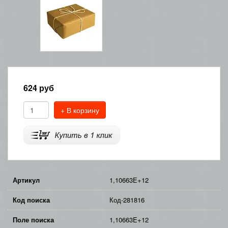
624
руб
+ В корзину
Артикул
1,10663E+12
Код поиска
Код-281816
Поле поиска
1,10663E+12