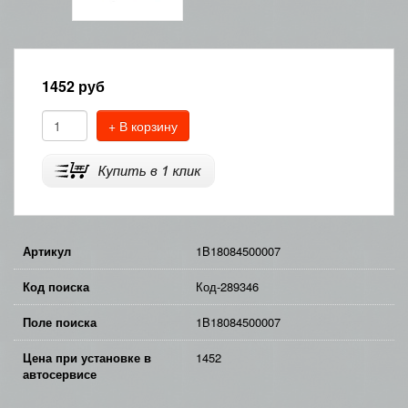
1452
руб
+ В корзину
Артикул
1B18084500007
Код поиска
Код-289346
Поле поиска
1B18084500007
Цена при установке в
1452
автосервисе