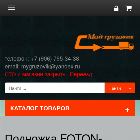
Toggle
navigation
телефон: +7 (906) 795-34-38
email: mygruzovik@yandex.ru
СТО и магазин закрыты. Переезд
+
КАТАЛОГ ТОВАРОВ
Подножка FOTON-