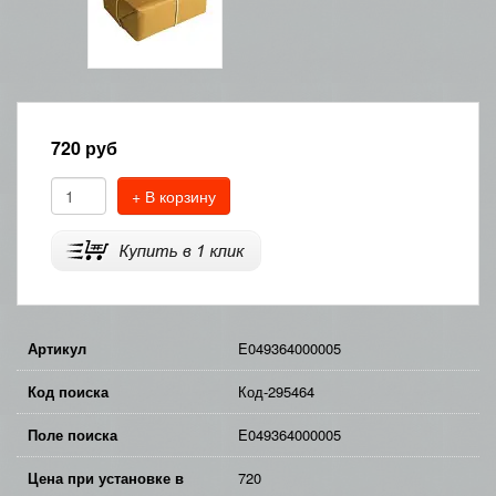
720
руб
+ В корзину
Артикул
E049364000005
Код поиска
Код-295464
Поле поиска
E049364000005
Цена при установке в
720