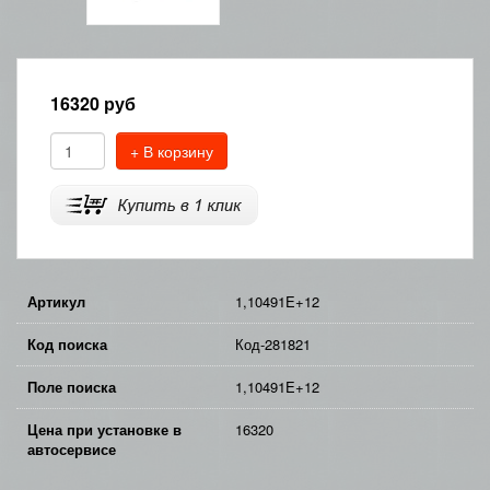
16320
руб
+ В корзину
Артикул
1,10491E+12
Код поиска
Код-281821
Поле поиска
1,10491E+12
Цена при установке в
16320
автосервисе