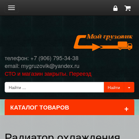
Toggle
navigation
телефон: +7 (906) 795-34-38
email: mygruzovik@yandex.ru
СТО и магазин закрыты. Переезд
+
КАТАЛОГ ТОВАРОВ
Радиатор охлаждения