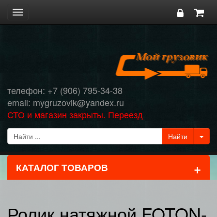
Toggle
navigation
телефон: +7 (906) 795-34-38
email: mygruzovik@yandex.ru
СТО и магазин закрыты. Переезд
+
КАТАЛОГ ТОВАРОВ
Ролик натяжной FOTON-