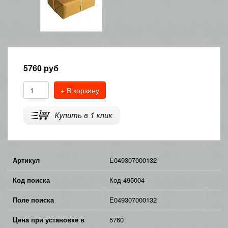
5760
руб
+ В корзину
Артикул
E049307000132
Код поиска
Код-495004
Поле поиска
E049307000132
Цена при установке в
5760