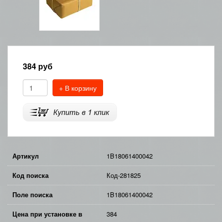
384
руб
+ В корзину
Артикул
1B18061400042
Код поиска
Код-281825
Поле поиска
1B18061400042
Цена при установке в
384