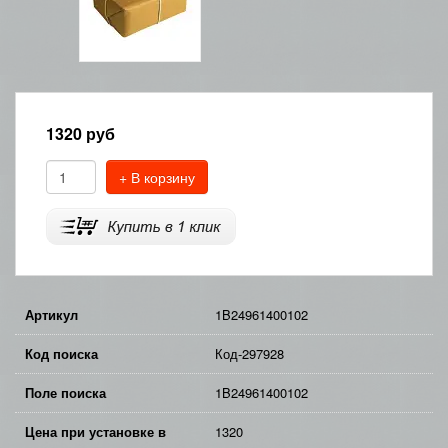
1320
руб
+ В корзину
Артикул
1B24961400102
Код поиска
Код-297928
Поле поиска
1B24961400102
Цена при установке в
1320