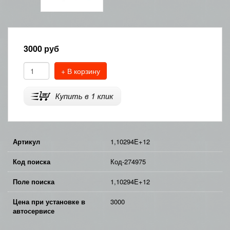
3000
руб
+ В корзину
Артикул
1,10294E+12
Код поиска
Код-274975
Поле поиска
1,10294E+12
Цена при установке в
3000
автосервисе