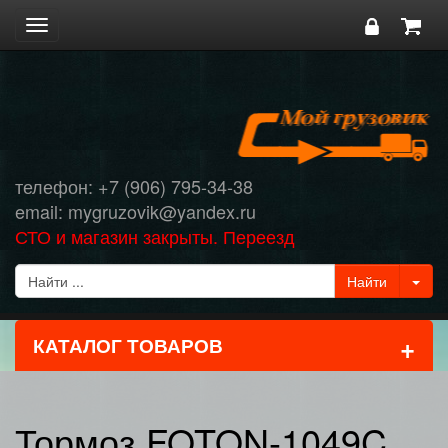
Toggle
navigation
телефон: +7 (906) 795-34-38
email: mygruzovik@yandex.ru
СТО и магазин закрыты. Переезд
+
КАТАЛОГ ТОВАРОВ
Тормоз FOTON-1049C