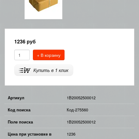
1236
руб
+ В корзину
Артикул
1B20052500012
Код поиска
Код-275560
Поле поиска
1B20052500012
Цена при установке в
1236