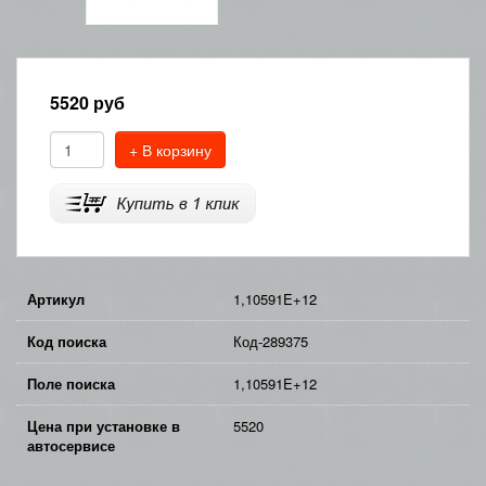
5520
руб
+ В корзину
Артикул
1,10591E+12
Код поиска
Код-289375
Поле поиска
1,10591E+12
Цена при установке в
5520
автосервисе