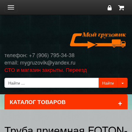
Toggle
navigation
телефон: +7 (906) 795-34-38
email: mygruzovik@yandex.ru
СТО и магазин закрыты. Переезд
+
КАТАЛОГ ТОВАРОВ
Труба приемная FOTON-