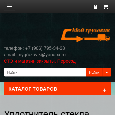
Toggle
navigation
телефон: +7 (906) 795-34-38
email: mygruzovik@yandex.ru
СТО и магазин закрыты. Переезд
+
КАТАЛОГ ТОВАРОВ
Уплотнитель стекла