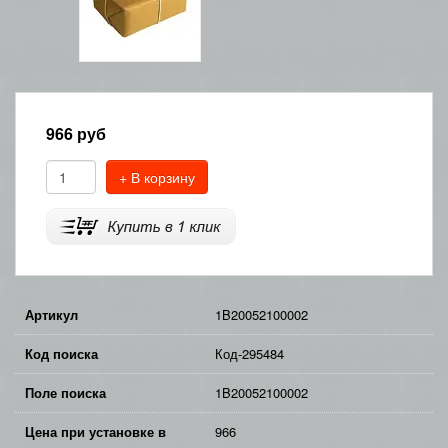
966
руб
+ В корзину
Артикул
1B20052100002
Код поиска
Код-295484
Поле поиска
1B20052100002
Цена при установке в
966