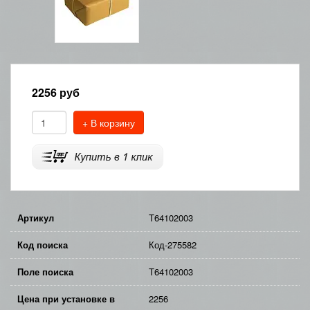
2256
руб
+ В корзину
Артикул
T64102003
Код поиска
Код-275582
Поле поиска
T64102003
Цена при установке в
2256