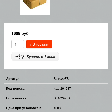
1608
руб
+ В корзину
Артикул
BJ1029FB
Код поиска
Код-291987
Поле поиска
BJ1029-FB
Цена при установке в
1608