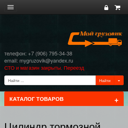
Toggle
navigation
телефон: +7 (906) 795-34-38
email: mygruzovik@yandex.ru
СТО и магазин закрыты. Переезд
+
КАТАЛОГ ТОВАРОВ
Цилиндр тормозной