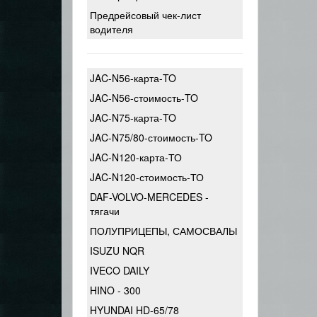
Предрейсовый чек-лист
водителя
JAC-N56-карта-TO
JAC-N56-стоимость-TO
JAC-N75-карта-TO
JAC-N75/80-стоимость-TO
JAC-N120-карта-ТО
JAC-N120-стоимость-ТО
DAF-VOLVO-MERCEDES -
тягачи
ПОЛУПРИЦЕПЫ, САМОСВАЛЫ
ISUZU NQR
IVECO DAILY
HINO - 300
HYUNDAI HD-65/78