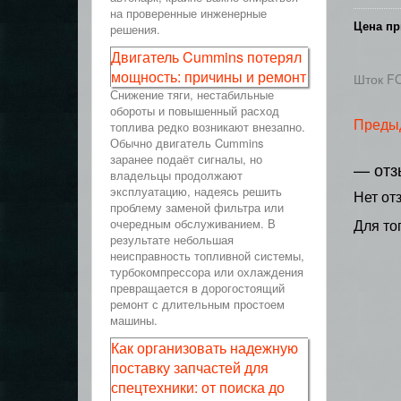
на проверенные инженерные
Цена пр
решения.
Двигатель Cummins потерял
мощность: причины и ремонт
Шток FO
Снижение тяги, нестабильные
обороты и повышенный расход
Преды
топлива редко возникают внезапно.
Обычно двигатель Cummins
заранее подаёт сигналы, но
— отз
владельцы продолжают
эксплуатацию, надеясь решить
Нет от
проблему заменой фильтра или
очередным обслуживанием. В
Для то
результате небольшая
неисправность топливной системы,
турбокомпрессора или охлаждения
превращается в дорогостоящий
ремонт с длительным простоем
машины.
Как организовать надежную
поставку запчастей для
спецтехники: от поиска до