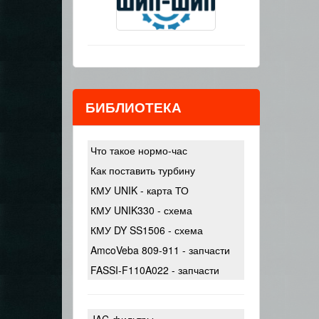
БИБЛИОТЕКА
Что такое нормо-час
Как поставить турбину
КМУ UNIK - карта ТО
КМУ UNIK330 - схема
КМУ DY SS1506 - схема
AmcoVeba 809-911 - запчасти
FASSI-F110A022 - запчасти