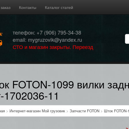
 заказ
Контакты
Каталог статей
телефон: +7 (906) 795-34-38
email: mygruzovik@yandex.ru
СТО и магазин закрыты. Переезд
ок FOTON-1099 вилки задн
т-1702036-11
ная
>
Интернет-магазин Мой грузовик
>
Запчасти FOTON
>
Шток FOTON-10