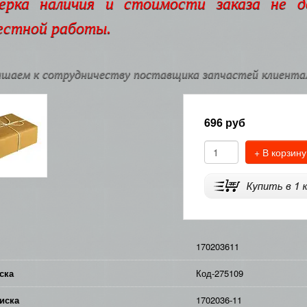
ерка наличия и стоимости заказа не 
естной работы.
шаем к сотрудничеству поставщика запчастей клиентам
696
руб
+ В корзину
170203611
ска
Код-275109
иска
1702036-11