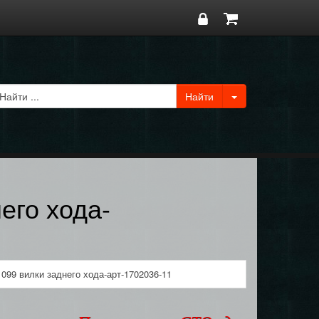
его хода-
99 вилки заднего хода-арт-1702036-11