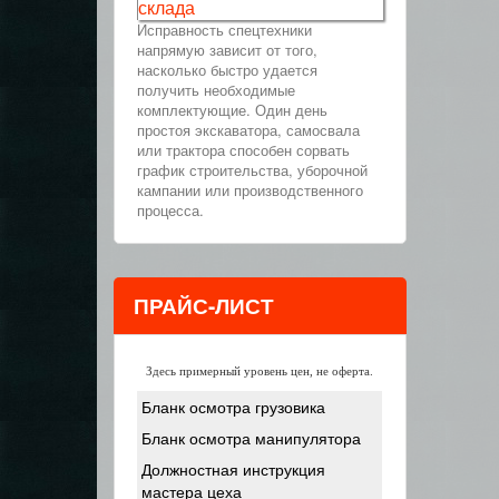
склада
Исправность спецтехники
напрямую зависит от того,
насколько быстро удается
получить необходимые
комплектующие. Один день
простоя экскаватора, самосвала
или трактора способен сорвать
график строительства, уборочной
кампании или производственного
процесса.
ПРАЙС-ЛИСТ
Здесь примерный уровень цен, не оферта.
Бланк осмотра грузовика
Бланк осмотра манипулятора
Должностная инструкция
мастера цеха