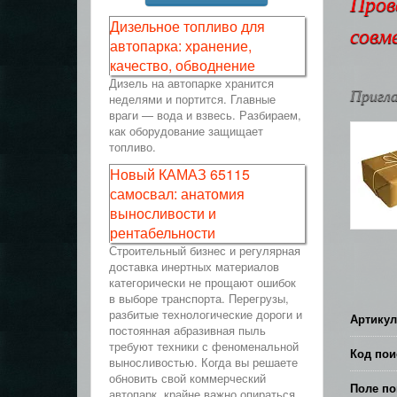
Пров
Дизельное топливо для
совм
автопарка: хранение,
качество, обводнение
Дизель на автопарке хранится
Пригла
неделями и портится. Главные
враги — вода и взвесь. Разбираем,
как оборудование защищает
топливо.
Новый КАМАЗ 65115
самосвал: анатомия
выносливости и
рентабельности
Строительный бизнес и регулярная
доставка инертных материалов
категорически не прощают ошибок
в выборе транспорта. Перегрузы,
разбитые технологические дороги и
Артикул
постоянная абразивная пыль
требуют техники с феноменальной
Код пои
выносливостью. Когда вы решаете
обновить свой коммерческий
Поле по
автопарк, крайне важно опираться