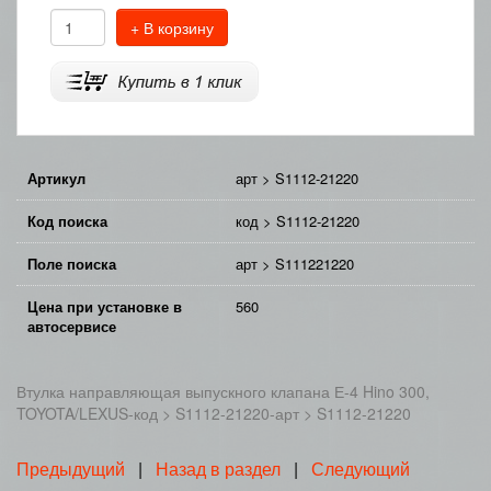
+ В корзину
Артикул
арт > S1112-21220
Код поиска
код > S1112-21220
Поле поиска
арт > S111221220
Цена при установке в
560
автосервисе
Втулка направляющая выпускного клапана Е-4 Hino 300,
TOYOTA/LEXUS-код > S1112-21220-арт > S1112-21220
Предыдущий
|
Назад в раздел
|
Следующий