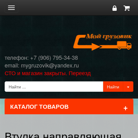
Toggle
navigation
телефон: +7 (906) 795-34-38
email: mygruzovik@yandex.ru
СТО и магазин закрыты. Переезд
+
КАТАЛОГ ТОВАРОВ
Втулка направляющая