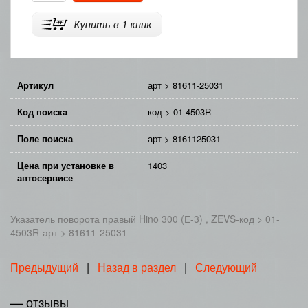
Артикул
арт > 81611-25031
Код поиска
код > 01-4503R
Поле поиска
арт > 8161125031
Цена при установке в
1403
автосервисе
Указатель поворота правый Hino 300 (Е-3) , ZEVS-код > 01-
4503R-арт > 81611-25031
Предыдущий
|
Назад в раздел
|
Следующий
— отзывы