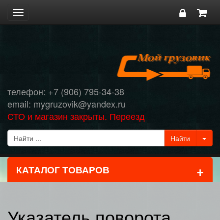
Toggle
navigation
телефон: +7 (906) 795-34-38
email: mygruzovik@yandex.ru
СТО и магазин закрыты. Переезд
+
КАТАЛОГ ТОВАРОВ
Указатель поворота