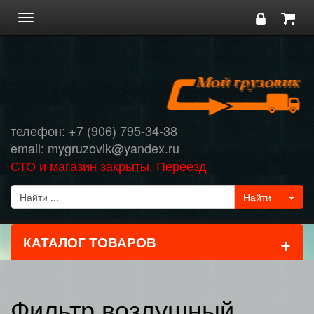
Toggle
navigation
телефон: +7 (906) 795-34-38
email: mygruzovik@yandex.ru
СТО и магазин закрыты. Переезд
+
КАТАЛОГ ТОВАРОВ
Фильтр воздушный