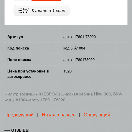
Артикул
арт > 17801-78020
Код поиска
код > A1004
Поле поиска
арт > 1780178020
Цена при установке в
1320
автосервисе
Фильтр воздушный (ЕВРО-3) широкая кабина Hino 300, SKV-
код > A1004-арт > 17801-78020
Предыдущий
|
Назад в раздел
|
Следующий
— отзывы