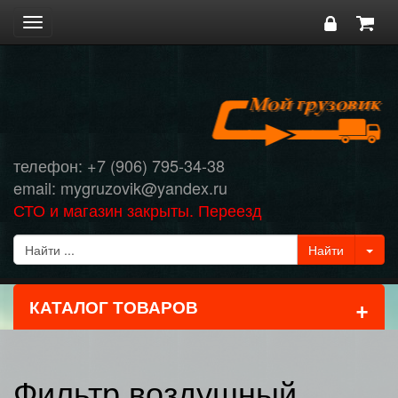
Toggle
navigation
телефон: +7 (906) 795-34-38
email: mygruzovik@yandex.ru
СТО и магазин закрыты. Переезд
+
КАТАЛОГ ТОВАРОВ
Фильтр воздушный