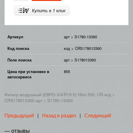
Артикул
арт > S1780-13360
Код поиска
код > CRS178013360
Поле поиска
арт > S178013360
Цена при установке в
855
автосервисе
Фильтр воздушный (ЕВРО-3/4/R19.5) Hino 500, CR-код >
CRS178013360-арт > S1780-13360
Предыдущий
|
Назад в раздел
|
Следующий
— отзывы