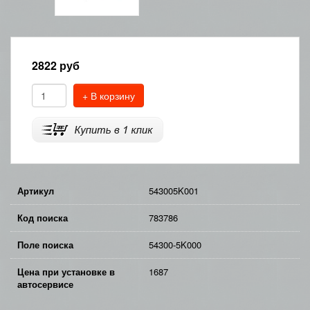
2822
руб
+ В корзину
Артикул
543005K001
Код поиска
783786
Поле поиска
54300-5K000
Цена при установке в
1687
автосервисе