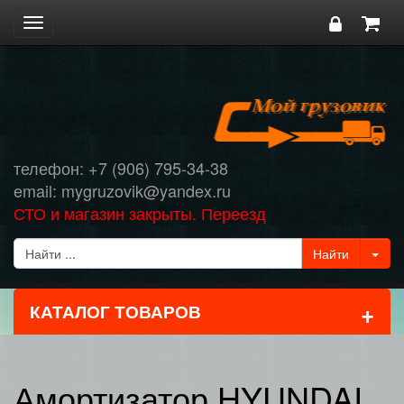
Toggle
navigation
телефон: +7 (906) 795-34-38
email: mygruzovik@yandex.ru
СТО и магазин закрыты. Переезд
+
КАТАЛОГ ТОВАРОВ
Амортизатор HYUNDAI