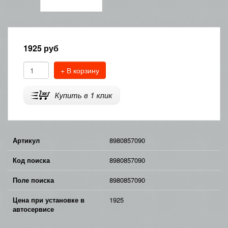
1925
руб
+ В корзину
Артикул
8980857090
Код поиска
8980857090
Поле поиска
8980857090
Цена при установке в
1925
автосервисе