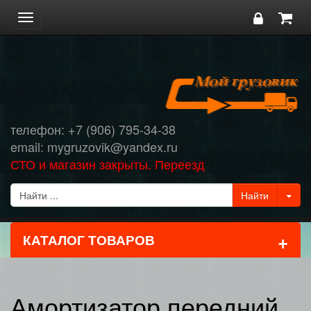
Toggle
navigation
телефон: +7 (906) 795-34-38
email: mygruzovik@yandex.ru
СТО и магазин закрыты. Переезд
+
КАТАЛОГ ТОВАРОВ
Амортизатор передний