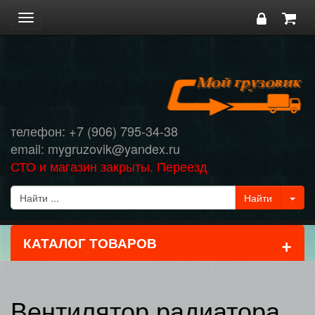
Toggle
navigation
телефон: +7 (906) 795-34-38
email: mygruzovik@yandex.ru
СТО и магазин закрыты. Переезд
+
КАТАЛОГ ТОВАРОВ
Вентилятор радиатора