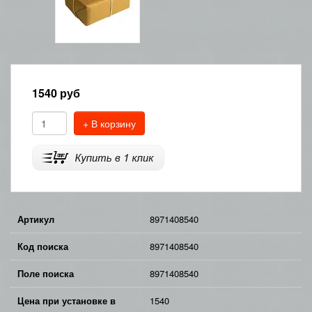
1540
руб
+ В корзину
Артикул
8971408540
Код поиска
8971408540
Поле поиска
8971408540
Цена при установке в
1540