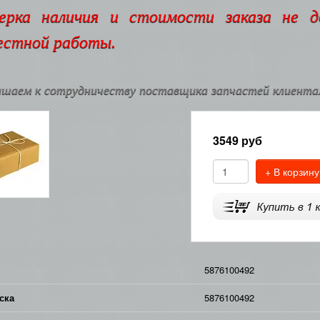
ерка наличия и стоимости заказа не 
естной работы.
шаем к сотрудничеству поставщика запчастей клиентам
3549
руб
+ В корзину
5876100492
ска
5876100492