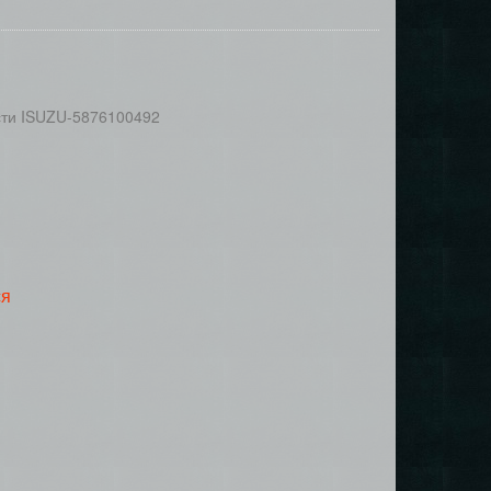
ти ISUZU-5876100492
ся