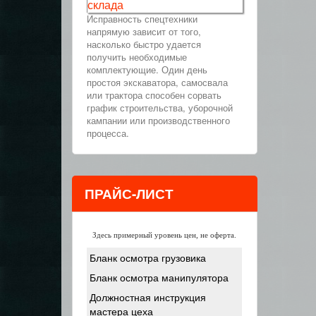
склада
Исправность спецтехники
напрямую зависит от того,
насколько быстро удается
получить необходимые
комплектующие. Один день
простоя экскаватора, самосвала
или трактора способен сорвать
график строительства, уборочной
кампании или производственного
процесса.
ПРАЙС-ЛИСТ
Здесь примерный уровень цен, не оферта.
Бланк осмотра грузовика
Бланк осмотра манипулятора
Должностная инструкция
мастера цеха