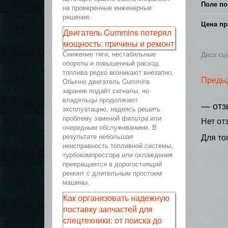
Поле по
на проверенные инженерные
решения.
Цена пр
Двигатель Cummins потерял
мощность: причины и ремонт
Снижение тяги, нестабильные
Диск с
обороты и повышенный расход
топлива редко возникают внезапно.
Преды
Обычно двигатель Cummins
заранее подаёт сигналы, но
владельцы продолжают
— отз
эксплуатацию, надеясь решить
проблему заменой фильтра или
Нет от
очередным обслуживанием. В
результате небольшая
Для то
неисправность топливной системы,
турбокомпрессора или охлаждения
превращается в дорогостоящий
ремонт с длительным простоем
машины.
Как организовать надежную
поставку запчастей для
спецтехники: от поиска до