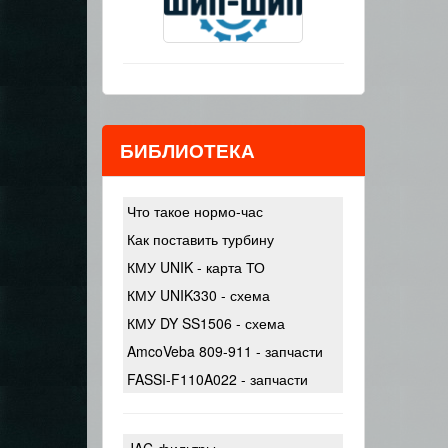
БИБЛИОТЕКА
Что такое нормо-час
Как поставить турбину
КМУ UNIK - карта ТО
КМУ UNIK330 - схема
КМУ DY SS1506 - схема
AmcoVeba 809-911 - запчасти
FASSI-F110A022 - запчасти