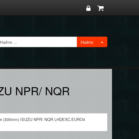
UZU NPR/ NQR
ия (300mm) ISUZU NPR/ NQR LHDEXC.EURO4