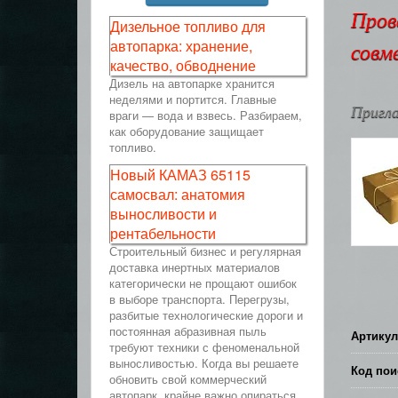
Пров
Дизельное топливо для
автопарка: хранение,
совм
качество, обводнение
Дизель на автопарке хранится
неделями и портится. Главные
Пригла
враги — вода и взвесь. Разбираем,
как оборудование защищает
топливо.
Новый КАМАЗ 65115
самосвал: анатомия
выносливости и
рентабельности
Строительный бизнес и регулярная
доставка инертных материалов
категорически не прощают ошибок
в выборе транспорта. Перегрузы,
разбитые технологические дороги и
постоянная абразивная пыль
Артикул
требуют техники с феноменальной
выносливостью. Когда вы решаете
Код пои
обновить свой коммерческий
автопарк, крайне важно опираться