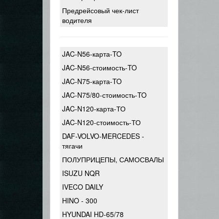
Предрейсовый чек-лист
водителя
JAC-N56-карта-TO
JAC-N56-стоимость-TO
JAC-N75-карта-TO
JAC-N75/80-стоимость-TO
JAC-N120-карта-ТО
JAC-N120-стоимость-ТО
DAF-VOLVO-MERCEDES -
тягачи
ПОЛУПРИЦЕПЫ, САМОСВАЛЫ
ISUZU NQR
IVECO DAILY
HINO - 300
HYUNDAI HD-65/78