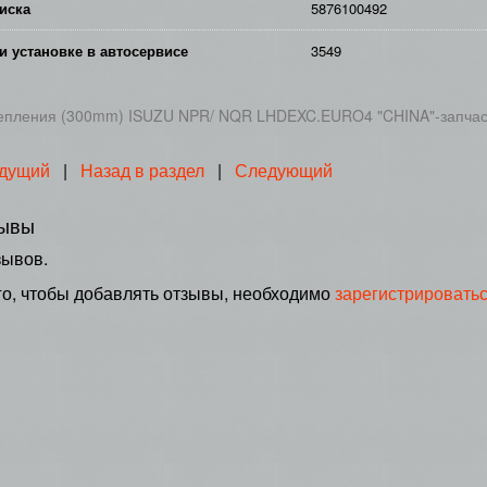
иска
5876100492
и установке в автосервисе
3549
цепления (300mm) ISUZU NPR/ NQR LHDEXC.EURO4 "CHINA"-запчас
дущий
|
Назад в раздел
|
Следующий
ывы
зывов.
го, чтобы добавлять отзывы, необходимо
зарегистрировать