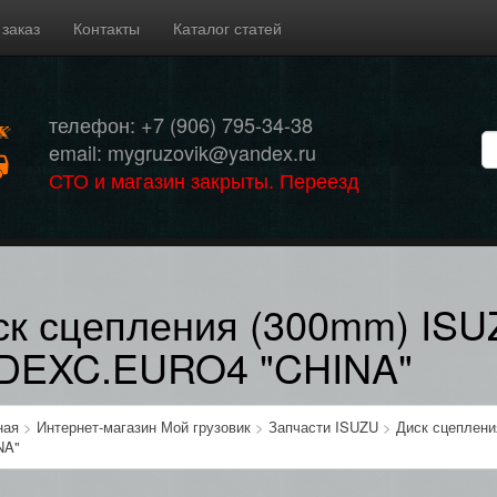
 заказ
Контакты
Каталог статей
телефон: +7 (906) 795-34-38
email: mygruzovik@yandex.ru
СТО и магазин закрыты. Переезд
ск сцепления (300mm) IS
DEXC.EURO4 "CHINA"
ная
>
Интернет-магазин Мой грузовик
>
Запчасти ISUZU
>
Диск сцеплен
NA"