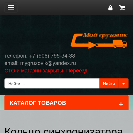
Toggle
navigation
телефон: +7 (906) 795-34-38
email: mygruzovik@yandex.ru
СТО и магазин закрыты. Переезд
+
КАТАЛОГ ТОВАРОВ
Кольцо синхронизатора