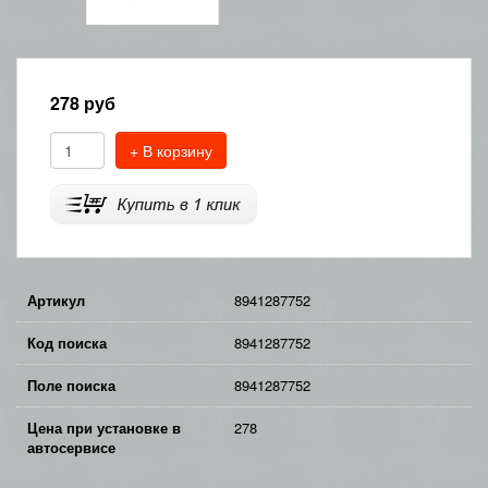
278
руб
+ В корзину
Артикул
8941287752
Код поиска
8941287752
Поле поиска
8941287752
Цена при установке в
278
автосервисе