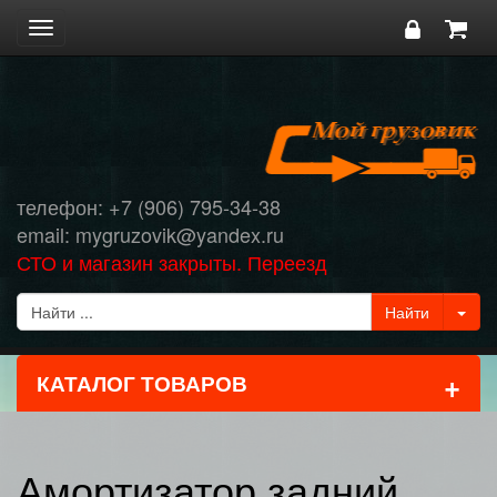
Toggle
navigation
телефон: +7 (906) 795-34-38
email: mygruzovik@yandex.ru
СТО и магазин закрыты. Переезд
+
КАТАЛОГ ТОВАРОВ
Амортизатор задний