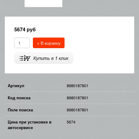
5674
руб
+ В корзину
Артикул
8980187801
Код поиска
8980187801
Поле поиска
8980187801
Цена при установке в
5674
автосервисе