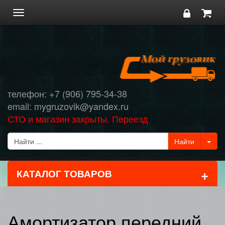
Toggle
navigation
телефон: +7 (906) 795-34-38
email: mygruzovik@yandex.ru
СТО и магазин закрыты. Переезд
+
КАТАЛОГ ТОВАРОВ
Амортизатор передний