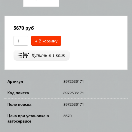
5670
руб
+ В корзину
Артикул
8972536171
Код поиска
8972536171
Поле поиска
8972536171
Цена при установке в
5670
автосервисе