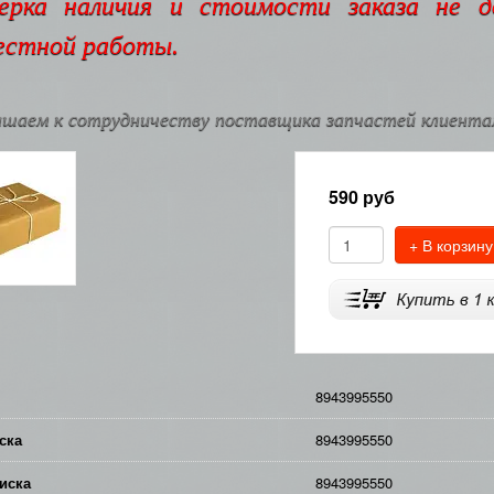
ерка наличия и стоимости заказа не 
естной работы.
шаем к сотрудничеству поставщика запчастей клиентам
590
руб
+ В корзину
8943995550
ска
8943995550
иска
8943995550