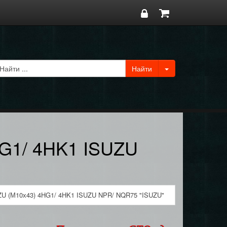
HG1/ 4HK1 ISUZU
U (М10х43) 4HG1/ 4HK1 ISUZU NPR/ NQR75 "ISUZU"