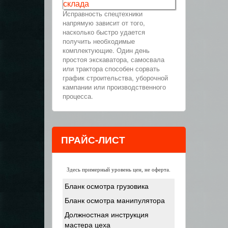
склада
Исправность спецтехники
напрямую зависит от того,
насколько быстро удается
получить необходимые
комплектующие. Один день
простоя экскаватора, самосвала
или трактора способен сорвать
график строительства, уборочной
кампании или производственного
процесса.
ПРАЙС-ЛИСТ
Здесь примерный уровень цен, не оферта.
Бланк осмотра грузовика
Бланк осмотра манипулятора
Должностная инструкция
мастера цеха