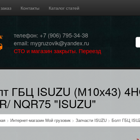
 заказ
Контакты
Каталог статей
телефон: +7 (906) 795-34-38
email: mygruzovik@yandex.ru
СТО и магазин закрыты. Переезд
лт ГБЦ ISUZU (М10х43) 4
R/ NQR75 "ISUZU"
ная
>
Интернет-магазин Мой грузовик
>
Запчасти ISUZU
>
Болт ГБЦ ISUZ