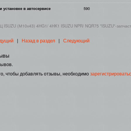
и установке в автосервисе
590
Ц ISUZU (М10х43) 4HG1/ 4HK1 ISUZU NPR/ NQR75 "ISUZU"-запчас
дущий
|
Назад в раздел
|
Следующий
ывы
зывов.
го, чтобы добавлять отзывы, необходимо
зарегистрировать