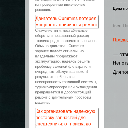
на проверенные инженерные
Цена пр
решения.
Двигатель Cummins потерял
мощность: причины и ремонт
Болт ГБ
Снижение тяги, нестабильные
обороты и повышенный расход
Преды
топлива редко возникают внезапно.
Обычно двигатель Cummins
заранее подаёт сигналы, но
— отз
владельцы продолжают
эксплуатацию, надеясь решить
Нет от
проблему заменой фильтра или
очередным обслуживанием. В
Для то
результате небольшая
неисправность топливной системы,
турбокомпрессора или охлаждения
превращается в дорогостоящий
ремонт с длительным простоем
машины.
Как организовать надежную
поставку запчастей для
спецтехники: от поиска до