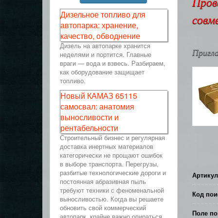
Пров
Дизельное топливо для
совм
автопарка: хранение,
качество, обводнение
Дизель на автопарке хранится
Пригла
неделями и портится. Главные
враги — вода и взвесь. Разбираем,
как оборудование защищает
топливо.
Новый КАМАЗ 65115
самосвал: анатомия
выносливости и
рентабельности
Строительный бизнес и регулярная
доставка инертных материалов
категорически не прощают ошибок
в выборе транспорта. Перегрузы,
разбитые технологические дороги и
Артикул
постоянная абразивная пыль
требуют техники с феноменальной
Код пои
выносливостью. Когда вы решаете
обновить свой коммерческий
Поле по
автопарк, крайне важно опираться