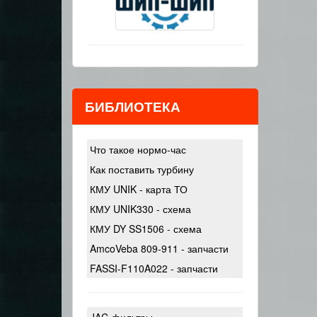
БИБЛИОТЕКА
Что такое нормо-час
Как поставить турбину
КМУ UNIK - карта ТО
КМУ UNIK330 - схема
КМУ DY SS1506 - схема
AmcoVeba 809-911 - запчасти
FASSI-F110A022 - запчасти