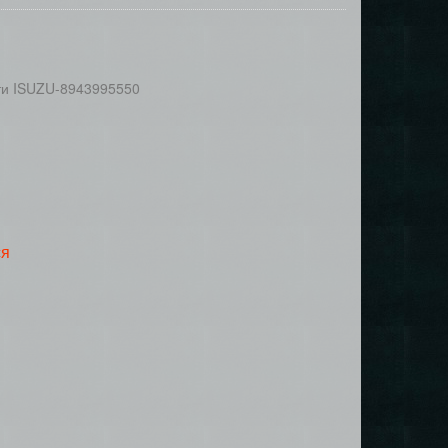
ти ISUZU-8943995550
ся