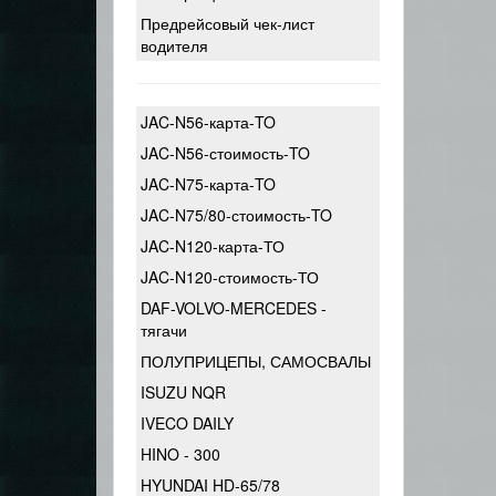
Предрейсовый чек-лист
водителя
JAC-N56-карта-TO
JAC-N56-стоимость-TO
JAC-N75-карта-TO
JAC-N75/80-стоимость-TO
JAC-N120-карта-ТО
JAC-N120-стоимость-ТО
DAF-VOLVO-MERCEDES -
тягачи
ПОЛУПРИЦЕПЫ, САМОСВАЛЫ
ISUZU NQR
IVECO DAILY
HINO - 300
HYUNDAI HD-65/78