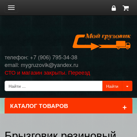
Toggle
navigation
телефон: +7 (906) 795-34-38
email: mygruzovik@yandex.ru
СТО и магазин закрыты. Переезд
+
КАТАЛОГ ТОВАРОВ
Брызговик резиновый