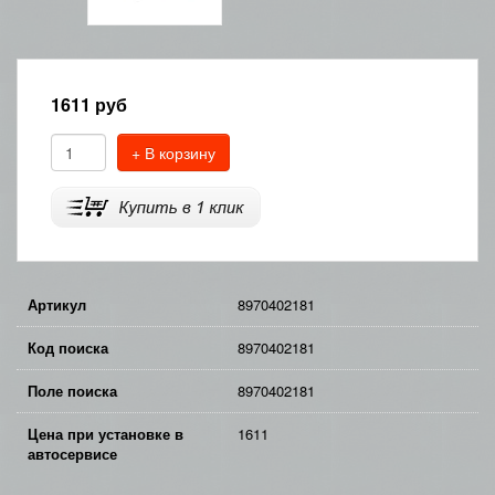
1611
руб
+ В корзину
Артикул
8970402181
Код поиска
8970402181
Поле поиска
8970402181
Цена при установке в
1611
автосервисе