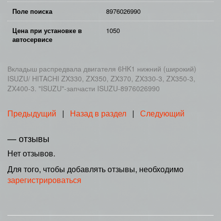
Поле поиска
8976026990
Цена при установке в
1050
автосервисе
Вкладыш распредвала двигателя 6HK1 нижний (широкий)
ISUZU/ HITACHI ZX330, ZX350, ZX370, ZX330-3, ZX350-3,
ZX400-3. "ISUZU"-запчасти ISUZU-8976026990
Предыдущий
|
Назад в раздел
|
Следующий
— отзывы
Нет отзывов.
Для того, чтобы добавлять отзывы, необходимо
зарегистрироваться