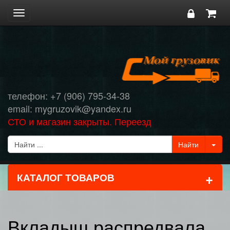
Toggle
navigation
телефон: +7 (906) 795-34-38
email: mygruzovik@yandex.ru
СТО и магазин закрыты. Переезд
+
КАТАЛОГ ТОВАРОВ
Вкладыш распредвала