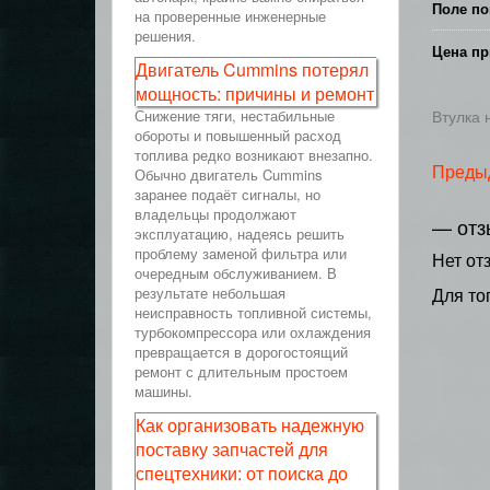
Поле по
на проверенные инженерные
решения.
Цена пр
Двигатель Cummins потерял
мощность: причины и ремонт
Снижение тяги, нестабильные
Втулка 
обороты и повышенный расход
топлива редко возникают внезапно.
Преды
Обычно двигатель Cummins
заранее подаёт сигналы, но
владельцы продолжают
— отз
эксплуатацию, надеясь решить
проблему заменой фильтра или
Нет от
очередным обслуживанием. В
результате небольшая
Для то
неисправность топливной системы,
турбокомпрессора или охлаждения
превращается в дорогостоящий
ремонт с длительным простоем
машины.
Как организовать надежную
поставку запчастей для
спецтехники: от поиска до