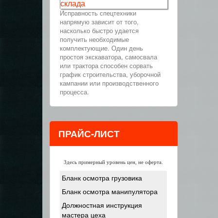
склада
Исправность спецтехники
напрямую зависит от того,
насколько быстро удается
получить необходимые
комплектующие. Один день
простоя экскаватора, самосвала
или трактора способен сорвать
график строительства, уборочной
кампании или производственного
процесса.
ПРАЙС-ЛИСТ
Здесь примерный уровень цен, не оферта.
Бланк осмотра грузовика
Бланк осмотра манипулятора
Должностная инструкция
мастера цеха