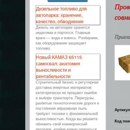
Пров
Дизельное топливо для
автопарка: хранение,
совм
качество, обводнение
Дизель на автопарке хранится
неделями и портится. Главные
Пригла
враги — вода и взвесь. Разбираем,
как оборудование защищает
топливо.
Новый КАМАЗ 65115
самосвал: анатомия
выносливости и
рентабельности
Строительный бизнес и регулярная
доставка инертных материалов
категорически не прощают ошибок
в выборе транспорта. Перегрузы,
разбитые технологические дороги и
постоянная абразивная пыль
Артикул
требуют техники с феноменальной
выносливостью. Когда вы решаете
Код пои
обновить свой коммерческий
автопарк, крайне важно опираться