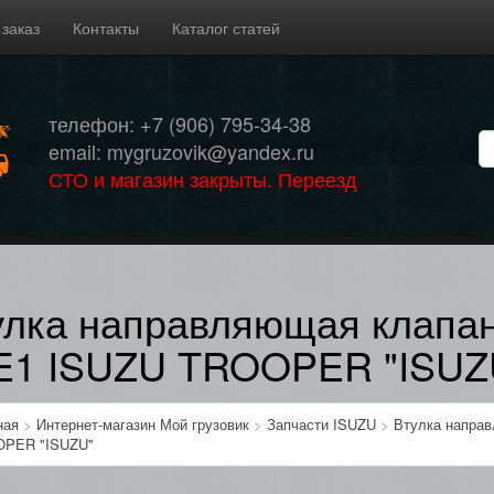
 заказ
Контакты
Каталог статей
телефон: +7 (906) 795-34-38
email: mygruzovik@yandex.ru
СТО и магазин закрыты. Переезд
улка направляющая клапана
E1 ISUZU TROOPER "ISUZ
ная
>
Интернет-магазин Мой грузовик
>
Запчасти ISUZU
>
Втулка направ
PER "ISUZU"