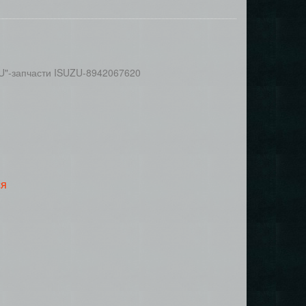
U"-запчасти ISUZU-8942067620
ся