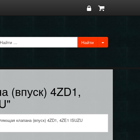
 (впуск) 4ZD1,
U"
ляющая клапана (впуск) 4ZD1, 4ZE1 ISUZU