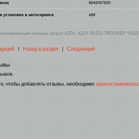
иска
8942067620
и установке в автосервисе
489
направляющая клапана (впуск) 4ZD1, 4ZE1 ISUZU TROOPER "ISUZ
дущий
|
Назад в раздел
|
Следующий
ывы
зывов.
го, чтобы добавлять отзывы, необходимо
зарегистрировать