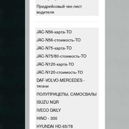
Предрейсовый чек-лист
водителя
JAC-N56-карта-TO
JAC-N56-стоимость-TO
JAC-N75-карта-TO
JAC-N75/80-стоимость-TO
JAC-N120-карта-ТО
JAC-N120-стоимость-ТО
DAF-VOLVO-MERCEDES -
тягачи
ПОЛУПРИЦЕПЫ, САМОСВАЛЫ
ISUZU NQR
IVECO DAILY
HINO - 300
HYUNDAI HD-65/78