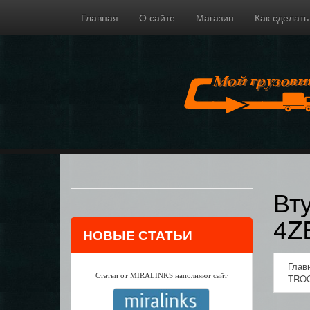
Главная
О сайте
Магазин
Как сделать
Вт
4Z
НОВЫЕ СТАТЬИ
Глав
Статьи от MIRALINKS наполняют сайт
TROO