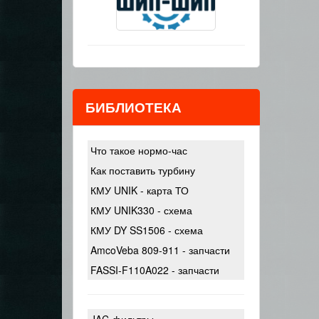
БИБЛИОТЕКА
Что такое нормо-час
Как поставить турбину
КМУ UNIK - карта ТО
КМУ UNIK330 - схема
КМУ DY SS1506 - схема
AmcoVeba 809-911 - запчасти
FASSI-F110A022 - запчасти