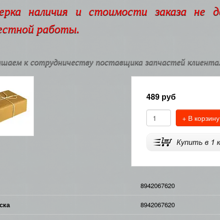
ерка наличия и стоимости заказа не 
естной работы.
шаем к сотрудничеству поставщика запчастей клиентам
489
руб
+ В корзину
8942067620
ска
8942067620