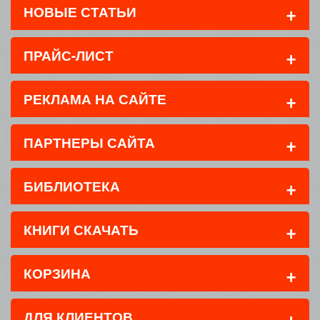
+
НОВЫЕ СТАТЬИ
+
ПРАЙС-ЛИСТ
+
РЕКЛАМА НА САЙТЕ
+
ПАРТНЕРЫ САЙТА
+
БИБЛИОТЕКА
+
КНИГИ СКАЧАТЬ
+
КОРЗИНА
+
ДЛЯ КЛИЕНТОВ