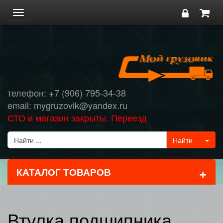
Toggle
navigation
телефон: +7 (906) 795-34-38
email: mygruzovik@yandex.ru
СТО и магазин закрыты. Переезд
+
КАТАЛОГ ТОВАРОВ
Втулка подшипника