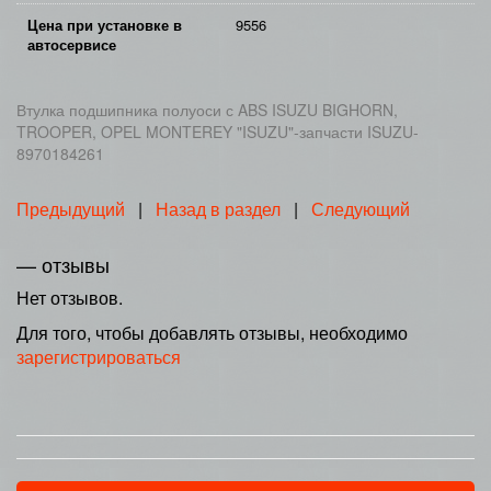
Цена при установке в
9556
автосервисе
Втулка подшипника полуоси с ABS ISUZU BIGHORN,
TROOPER, OPEL MONTEREY "ISUZU"-запчасти ISUZU-
8970184261
Предыдущий
|
Назад в раздел
|
Следующий
— отзывы
Нет отзывов.
Для того, чтобы добавлять отзывы, необходимо
зарегистрироваться