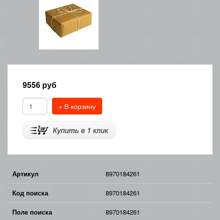
9556
руб
+ В корзину
Артикул
8970184261
Код поиска
8970184261
Поле поиска
8970184261