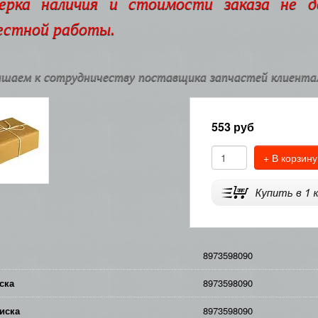
ерка наличия и стоимости заказа не 
естной работы.
шаем к сотрудничеству поставщика запчастей клиентам
553
руб
+ В корзину
8973598090
ска
8973598090
иска
8973598090