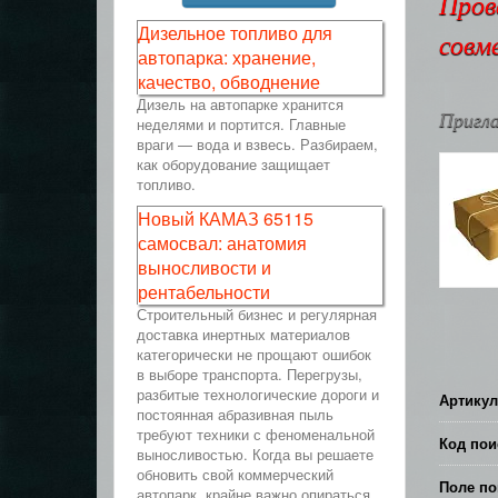
Пров
Дизельное топливо для
совм
автопарка: хранение,
качество, обводнение
Дизель на автопарке хранится
Пригла
неделями и портится. Главные
враги — вода и взвесь. Разбираем,
как оборудование защищает
топливо.
Новый КАМАЗ 65115
самосвал: анатомия
выносливости и
рентабельности
Строительный бизнес и регулярная
доставка инертных материалов
категорически не прощают ошибок
в выборе транспорта. Перегрузы,
разбитые технологические дороги и
Артикул
постоянная абразивная пыль
требуют техники с феноменальной
Код пои
выносливостью. Когда вы решаете
обновить свой коммерческий
Поле по
автопарк, крайне важно опираться