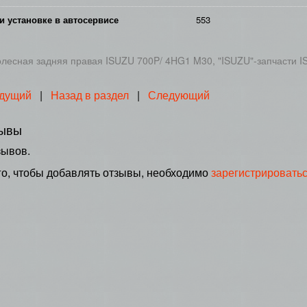
и установке в автосервисе
553
олесная задняя правая ISUZU 700P/ 4HG1 M30, "ISUZU"-запчасти 
дущий
|
Назад в раздел
|
Следующий
ывы
зывов.
го, чтобы добавлять отзывы, необходимо
зарегистрировать