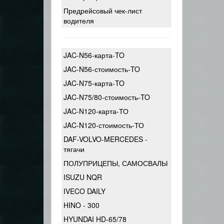
Предрейсовый чек-лист
водителя
JAC-N56-карта-TO
JAC-N56-стоимость-TO
JAC-N75-карта-TO
JAC-N75/80-стоимость-TO
JAC-N120-карта-ТО
JAC-N120-стоимость-ТО
DAF-VOLVO-MERCEDES -
тягачи
ПОЛУПРИЦЕПЫ, САМОСВАЛЫ
ISUZU NQR
IVECO DAILY
HINO - 300
HYUNDAI HD-65/78