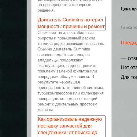
на проверенные инженерные
Цена пр
решения.
Двигатель Cummins потерял
мощность: причины и ремонт
Гайка к
Снижение тяги, нестабильные
обороты и повышенный расход
Преды
топлива редко возникают внезапно.
Обычно двигатель Cummins
заранее подаёт сигналы, но
— отз
владельцы продолжают
эксплуатацию, надеясь решить
Нет от
проблему заменой фильтра или
очередным обслуживанием. В
Для то
результате небольшая
неисправность топливной системы,
турбокомпрессора или охлаждения
превращается в дорогостоящий
ремонт с длительным простоем
машины.
Как организовать надежную
поставку запчастей для
спецтехники: от поиска до