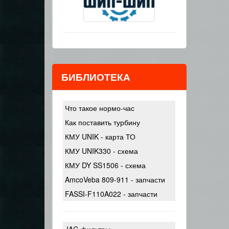
БИБЛИОТЕКА
Что такое нормо-час
Как поставить турбину
КМУ UNIK - карта ТО
КМУ UNIK330 - схема
КМУ DY SS1506 - схема
AmcoVeba 809-911 - запчасти
FASSI-F110A022 - запчасти