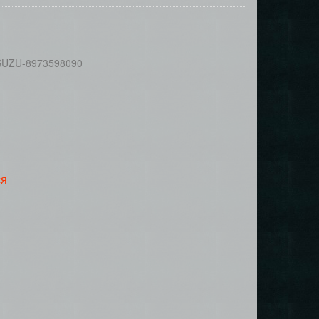
ISUZU-8973598090
ся