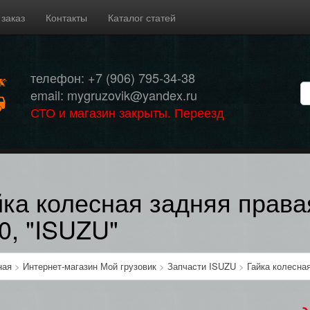
 заказ
Контакты
Каталог статей
телефон: +7 (906) 795-34-38
email: mygruzovik@yandex.ru
СТО и магазин закрыты. Переезд
йка колесная задняя прав
0, "ISUZU"
ная
>
Интернет-магазин Мой грузовик
>
Запчасти ISUZU
>
Гайка колесна