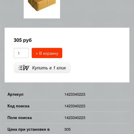
305
руб
+ В корзину
Артикул
1423340223
Код поиска
1423340223
Поле поиска
1423340223
Цена при установке в
305