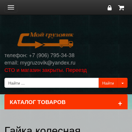
Toggle
navigation
телефон: +7 (906) 795-34-38
email: mygruzovik@yandex.ru
СТО и магазин закрыты. Переезд
+
КАТАЛОГ ТОВАРОВ
Гайка колесная