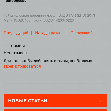
автосервисе
Гайка колесная передняя левая ISUZU FSR (LHD) 2013 - (
M24) "ISUZU"-запчасти ISUZU-1423340223
Предыдущий
|
Назад в раздел
|
Следующий
— отзывы
Нет отзывов.
Для того, чтобы добавлять отзывы, необходимо
зарегистрироваться
+
НОВЫЕ СТАТЬИ