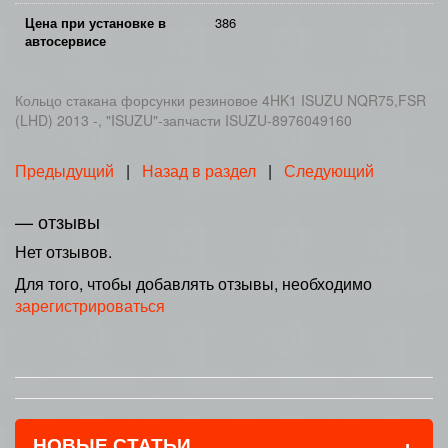
Цена при установке в
386
автосервисе
Кольцо стакана форсунки резиновое 4HK1 ISUZU NQR75,FSR
(LHD) 2013 -, "ISUZU"-запчасти ISUZU-8976049160
Предыдущий
|
Назад в раздел
|
Следующий
— отзывы
Нет отзывов.
Для того, чтобы добавлять отзывы, необходимо
зарегистрироваться
+
НОВЫЕ СТАТЬИ