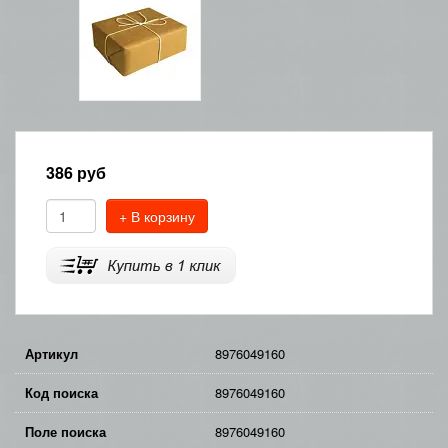
386
руб
+ В корзину
Артикул
8976049160
Код поиска
8976049160
Поле поиска
8976049160