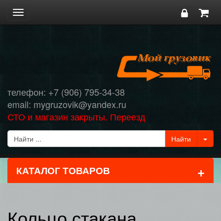
Toggle
navigation
телефон: +7 (906) 795-34-38
email: mygruzovik@yandex.ru
СТО и магазин закрыты. Переезд
+
КАТАЛОГ ТОВАРОВ
Кольцо стакана