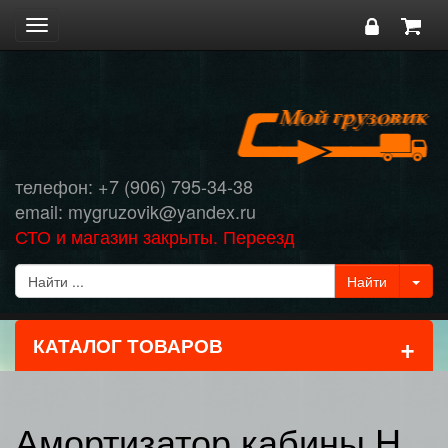
Toggle
navigation
телефон: +7 (906) 795-34-38
email: mygruzovik@yandex.ru
СТО и магазин закрыты. Переезд
+
КАТАЛОГ ТОВАРОВ
Амортизатор кабины H.