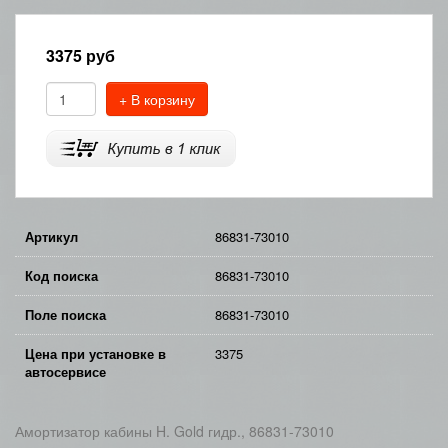
3375
руб
+ В корзину
Артикул
86831-73010
Код поиска
86831-73010
Поле поиска
86831-73010
Цена при установке в
3375
автосервисе
Амортизатор кабины H. Gold гидр., 86831-73010