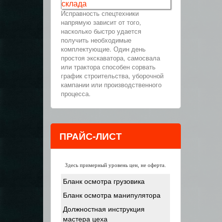
склада
Исправность спецтехники
напрямую зависит от того,
насколько быстро удается
получить необходимые
комплектующие. Один день
простоя экскаватора, самосвала
или трактора способен сорвать
график строительства, уборочной
кампании или производственного
процесса.
ПРАЙС-ЛИСТ
Здесь примерный уровень цен, не оферта.
Бланк осмотра грузовика
Бланк осмотра манипулятора
Должностная инструкция
мастера цеха