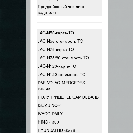
Предрейсовый чек-лист
водителя
JAC-N56-карта-TO
JAC-N56-стоимость-TO
JAC-N75-карта-TO
JAC-N75/80-стоимость-TO
JAC-N120-карта-ТО
JAC-N120-стоимость-ТО
DAF-VOLVO-MERCEDES -
тягачи
ПОЛУПРИЦЕПЫ, САМОСВАЛЫ
ISUZU NQR
IVECO DAILY
HINO - 300
HYUNDAI HD-65/78