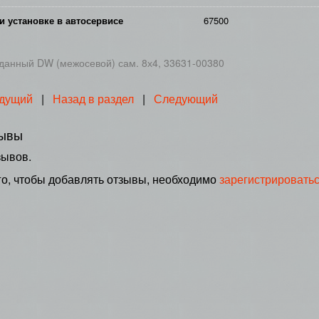
и установке в автосервисе
67500
данный DW (межосевой) сам. 8х4, 33631-00380
дущий
|
Назад в раздел
|
Следующий
ывы
зывов.
го, чтобы добавлять отзывы, необходимо
зарегистрировать