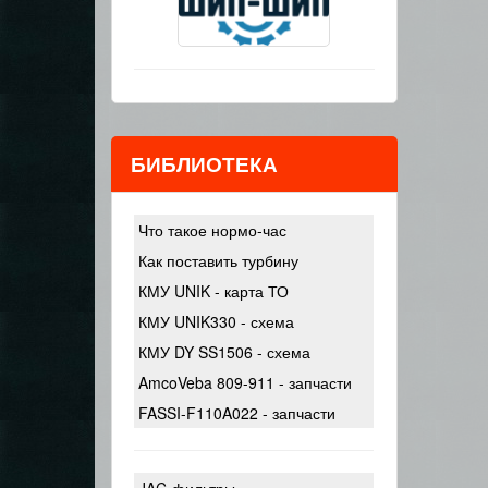
БИБЛИОТЕКА
Что такое нормо-час
Как поставить турбину
КМУ UNIK - карта ТО
КМУ UNIK330 - схема
КМУ DY SS1506 - схема
AmcoVeba 809-911 - запчасти
FASSI-F110A022 - запчасти