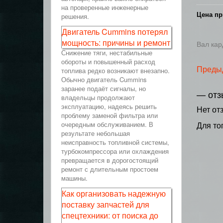
на проверенные инженерные
Цена пр
решения.
Двигатель Cummins потерял
мощность: причины и ремонт
Вал кар
Снижение тяги, нестабильные
обороты и повышенный расход
Преды
топлива редко возникают внезапно.
Обычно двигатель Cummins
заранее подаёт сигналы, но
— отз
владельцы продолжают
эксплуатацию, надеясь решить
Нет от
проблему заменой фильтра или
очередным обслуживанием. В
Для то
результате небольшая
неисправность топливной системы,
турбокомпрессора или охлаждения
превращается в дорогостоящий
ремонт с длительным простоем
машины.
Как организовать надежную
поставку запчастей для
спецтехники: от поиска до