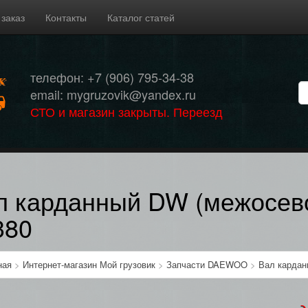
 заказ
Контакты
Каталог статей
телефон: +7 (906) 795-34-38
email: mygruzovik@yandex.ru
СТО и магазин закрыты. Переезд
л карданный DW (межосевой
380
ная
>
Интернет-магазин Мой грузовик
>
Запчасти DAEWOO
>
Вал кардан