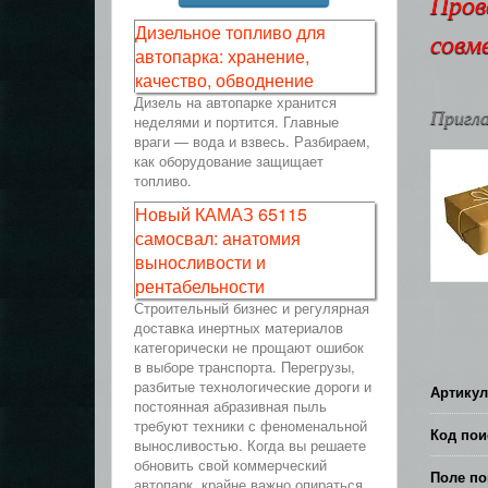
Пров
Дизельное топливо для
совм
автопарка: хранение,
качество, обводнение
Дизель на автопарке хранится
Пригла
неделями и портится. Главные
враги — вода и взвесь. Разбираем,
как оборудование защищает
топливо.
Новый КАМАЗ 65115
самосвал: анатомия
выносливости и
рентабельности
Строительный бизнес и регулярная
доставка инертных материалов
категорически не прощают ошибок
в выборе транспорта. Перегрузы,
разбитые технологические дороги и
Артикул
постоянная абразивная пыль
требуют техники с феноменальной
Код пои
выносливостью. Когда вы решаете
обновить свой коммерческий
Поле по
автопарк, крайне важно опираться