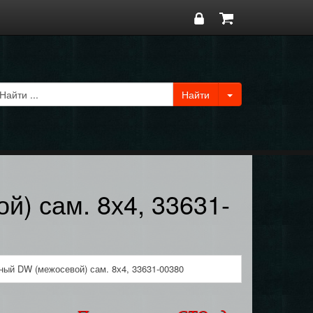
) сам. 8х4, 33631-
ный DW (межосевой) сам. 8х4, 33631-00380