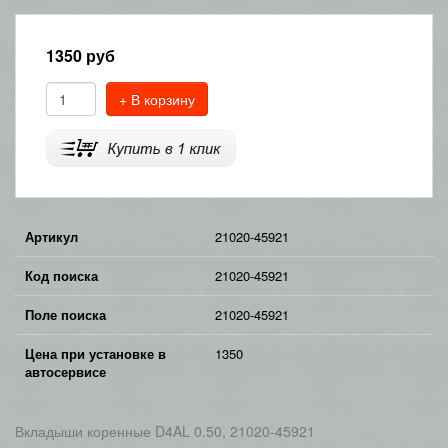
1350
руб
+ В корзину
Артикул
21020-45921
Код поиска
21020-45921
Поле поиска
21020-45921
Цена при установке в
1350
автосервисе
Вкладыши коренные D4AL 0.50, 21020-45921