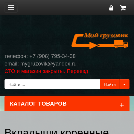
Toggle
navigation
телефон: +7 (906) 795-34-38
email: mygruzovik@yandex.ru
СТО и магазин закрыты. Переезд
+
КАТАЛОГ ТОВАРОВ
Вкладыши коренные