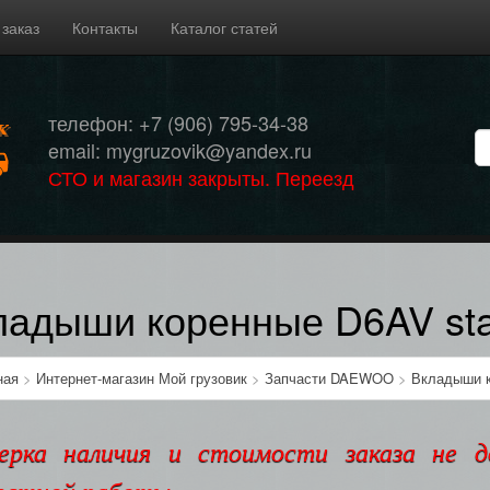
 заказ
Контакты
Каталог статей
телефон: +7 (906) 795-34-38
email: mygruzovik@yandex.ru
СТО и магазин закрыты. Переезд
ладыши коренные D6AV sta
ная
>
Интернет-магазин Мой грузовик
>
Запчасти DAEWOO
>
Вкладыши к
ерка наличия и стоимости заказа не 