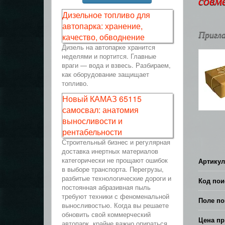
совм
Дизельное топливо для
автопарка: хранение,
Пригла
качество, обводнение
Дизель на автопарке хранится
неделями и портится. Главные
враги — вода и взвесь. Разбираем,
как оборудование защищает
топливо.
Новый КАМАЗ 65115
самосвал: анатомия
выносливости и
рентабельности
Строительный бизнес и регулярная
доставка инертных материалов
категорически не прощают ошибок
Артикул
в выборе транспорта. Перегрузы,
разбитые технологические дороги и
Код пои
постоянная абразивная пыль
требуют техники с феноменальной
Поле по
выносливостью. Когда вы решаете
обновить свой коммерческий
Цена пр
автопарк, крайне важно опираться