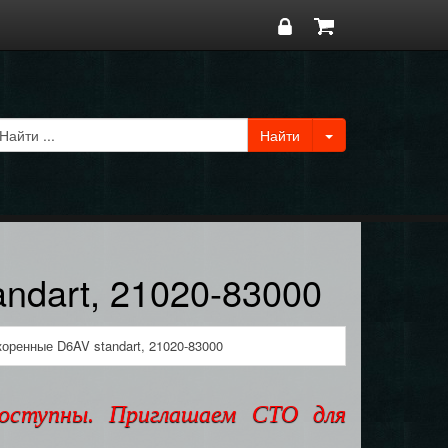
ndart, 21020-83000
оренные D6AV standart, 21020-83000
доступны. Приглашаем СТО для