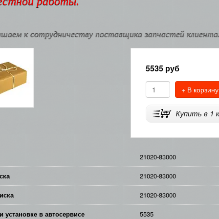
естной работы.
шаем к сотрудничеству поставщика запчастей клиентам
5535
руб
+ В корзину
21020-83000
ска
21020-83000
иска
21020-83000
и установке в автосервисе
5535