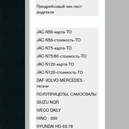
Предрейсовый чек-лист
водителя
JAC-N56-карта-TO
JAC-N56-стоимость-TO
JAC-N75-карта-TO
JAC-N75/80-стоимость-TO
JAC-N120-карта-ТО
JAC-N120-стоимость-ТО
DAF-VOLVO-MERCEDES -
тягачи
ПОЛУПРИЦЕПЫ, САМОСВАЛЫ
ISUZU NQR
IVECO DAILY
HINO - 300
HYUNDAI HD-65/78