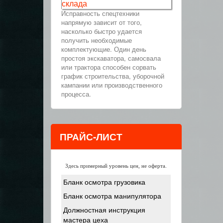
склада
Исправность спецтехники
напрямую зависит от того,
насколько быстро удается
получить необходимые
комплектующие. Один день
простоя экскаватора, самосвала
или трактора способен сорвать
график строительства, уборочной
кампании или производственного
процесса.
ПРАЙС-ЛИСТ
Здесь примерный уровень цен, не оферта.
Бланк осмотра грузовика
Бланк осмотра манипулятора
Должностная инструкция
мастера цеха