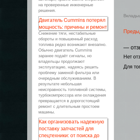
на проверенные инженерные
решения.
Вкладыш
Двигатель Cummins потерял
мощность: причины и ремонт
Преды
Снижение тяги, нестабильные
обороты и повышенный расход
топлива редко возникают внезапно.
— отз
Обычно двигатель Cummins
заранее подаёт сигналы, но
Нет от
владельцы продолжают
Для то
эксплуатацию, надеясь решить
проблему заменой фильтра или
очередным обслуживанием. В
результате небольшая
неисправность топливной системы,
турбокомпрессора или охлаждения
превращается в дорогостоящий
ремонт с длительным простоем
машины.
Как организовать надежную
поставку запчастей для
спецтехники: от поиска до