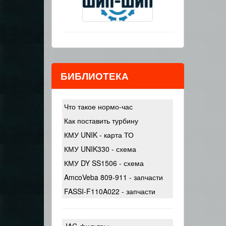
БИБЛИОТЕКА
Что такое нормо-час
Как поставить турбину
КМУ UNIK - карта ТО
КМУ UNIK330 - схема
КМУ DY SS1506 - схема
AmcoVeba 809-911 - запчасти
FASSI-F110A022 - запчасти