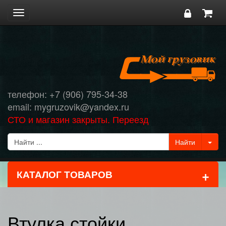
Toggle
navigation
телефон: +7 (906) 795-34-38
email: mygruzovik@yandex.ru
СТО и магазин закрыты. Переезд
+
КАТАЛОГ ТОВАРОВ
Втулка стойки