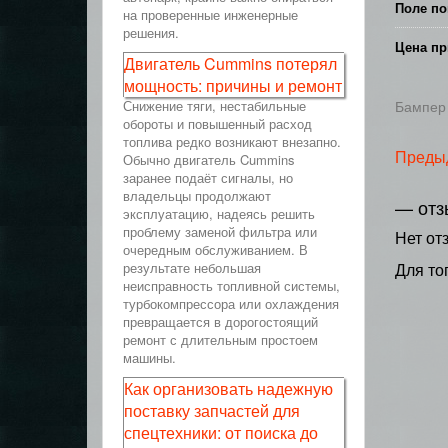
Поле по
на проверенные инженерные
решения.
Цена пр
Двигатель Cummins потерял
мощность: причины и ремонт
Снижение тяги, нестабильные
Бампер 
обороты и повышенный расход
топлива редко возникают внезапно.
Преды
Обычно двигатель Cummins
заранее подаёт сигналы, но
владельцы продолжают
— отз
эксплуатацию, надеясь решить
проблему заменой фильтра или
Нет от
очередным обслуживанием. В
результате небольшая
Для то
неисправность топливной системы,
турбокомпрессора или охлаждения
превращается в дорогостоящий
ремонт с длительным простоем
машины.
Как организовать надежную
поставку запчастей для
спецтехники: от поиска до