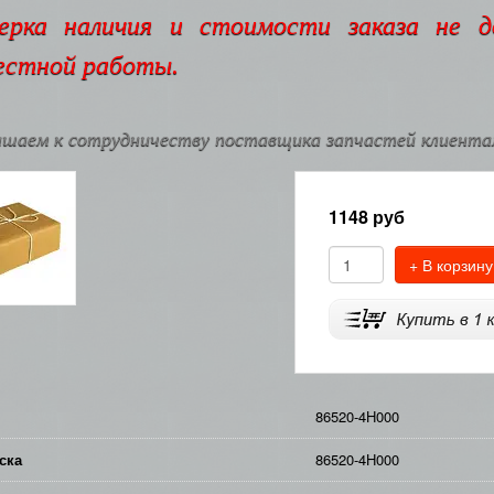
ерка наличия и стоимости заказа не 
естной работы.
шаем к сотрудничеству поставщика запчастей клиентам
1148
руб
+ В корзину
86520-4H000
ска
86520-4H000