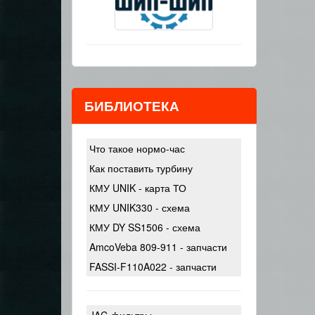
БИБЛИОТЕКА
Что такое нормо-час
Как поставить турбину
КМУ UNIK - карта ТО
КМУ UNIK330 - схема
КМУ DY SS1506 - схема
AmcoVeba 809-911 - запчасти
FASSI-F110A022 - запчасти