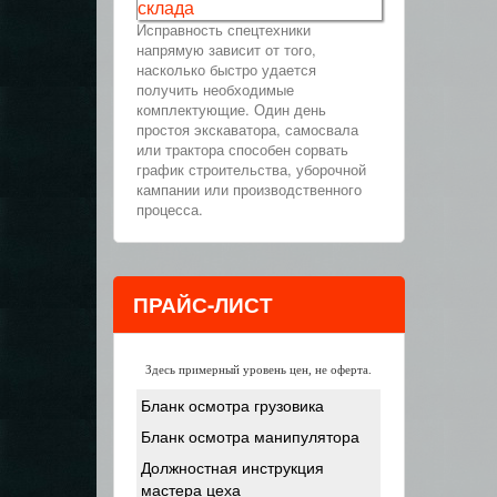
склада
Исправность спецтехники
напрямую зависит от того,
насколько быстро удается
получить необходимые
комплектующие. Один день
простоя экскаватора, самосвала
или трактора способен сорвать
график строительства, уборочной
кампании или производственного
процесса.
ПРАЙС-ЛИСТ
Здесь примерный уровень цен, не оферта.
Бланк осмотра грузовика
Бланк осмотра манипулятора
Должностная инструкция
мастера цеха