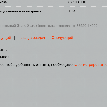
иска
86520-4H000
и установке в автосервисе
1148
передний Grand Starex (подкладка пенопласто, 86520-4H000
дущий
|
Назад в раздел
|
Следующий
ывы
зывов.
го, чтобы добавлять отзывы, необходимо
зарегистрировать