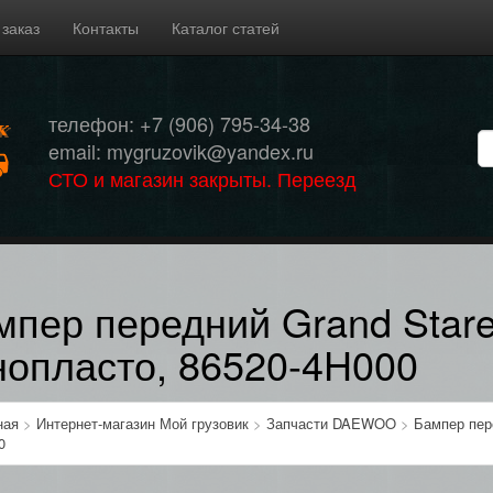
 заказ
Контакты
Каталог статей
телефон: +7 (906) 795-34-38
email: mygruzovik@yandex.ru
СТО и магазин закрыты. Переезд
мпер передний Grand Stare
нопласто, 86520-4H000
ная
>
Интернет-магазин Мой грузовик
>
Запчасти DAEWOO
>
Бампер пере
0