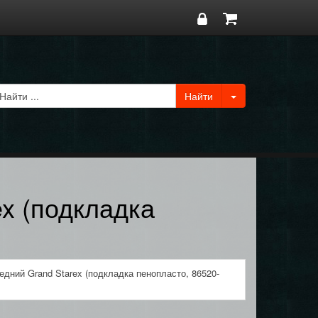
x (подкладка
дний Grand Starex (подкладка пенопласто, 86520-