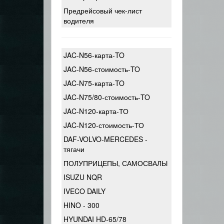
Предрейсовый чек-лист
водителя
JAC-N56-карта-TO
JAC-N56-стоимость-TO
JAC-N75-карта-TO
JAC-N75/80-стоимость-TO
JAC-N120-карта-ТО
JAC-N120-стоимость-ТО
DAF-VOLVO-MERCEDES -
тягачи
ПОЛУПРИЦЕПЫ, САМОСВАЛЫ
ISUZU NQR
IVECO DAILY
HINO - 300
HYUNDAI HD-65/78