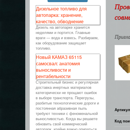
Пров
Дизельное топливо для
автопарка: хранение,
совм
качество, обводнение
Дизель на автопарке хранится
неделями и портится. Главные
Пригла
враги — вода и взвесь. Разбираем,
как оборудование защищает
топливо.
Новый КАМАЗ 65115
самосвал: анатомия
выносливости и
рентабельности
Строительный бизнес и регулярная
доставка инертных материалов
категорически не прощают ошибок
в выборе транспорта. Перегрузы,
разбитые технологические дороги и
постоянная абразивная пыль
Артикул
требуют техники с феноменальной
выносливостью. Когда вы решаете
Код пои
обновить свой коммерческий
автопарк, крайне важно опираться